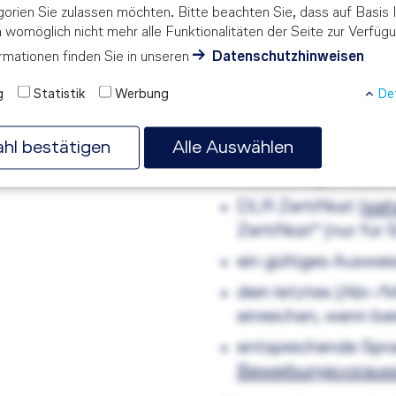
orien Sie zulassen möchten. Bitte beachten Sie, dass auf Basis I
BEWERBE
n womöglich nicht mehr alle Funktionalitäten der Seite zur Verfüg
rmationen finden Sie in unseren
Datenschutzhinweisen
Du interessierst dich
g
Statistik
Werbung
Det
dich jetzt über den u
Bitte halte hiefür fol
hl bestätigen
Alle Auswählen
vollständiger Leben
DLR Zertifikat (
sie
Zertifikat* (nur für
ein gültiges Auswe
dein letztes (Abi-/
einreichen, wenn be
entsprechende Spr
Bewerbungsvoraus