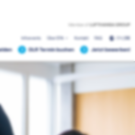
EN
|
DE
Infoevents
Über EFA
Kontakt
FAQ
elden
DLR Termin buchen
Jetzt bewerben!