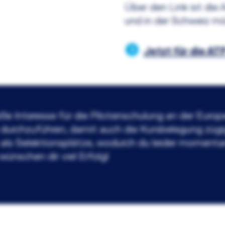
Über den Link ist die
und in der Schweiz mö
Jetzt für die A
oße Interesse für die Pilotenschulung an der Euro
durchzuführen, damit auch die Kursbelegung zügi
 als Selektionsplätze, wodurch du leider momenta
ünschen dir viel Erfolg!