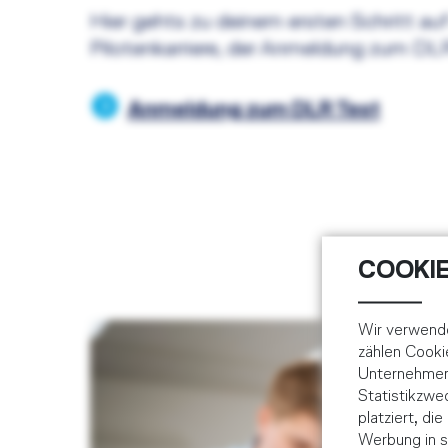
Hier gehts zu deinem ersten Schritt a
Pilotenkarriere, der Anmeldung zum DLR
Anmeldung zum DLR Test
COOKIE
Wir verwende
zählen Cooki
Unternehmens
Statistikzw
platziert, di
Werbung in s