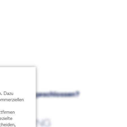
n. Dazu
folgreich abgeschlossen?
kommerziellen
DIE
tfirmen
ezielte
USBILDUNG
cheiden,