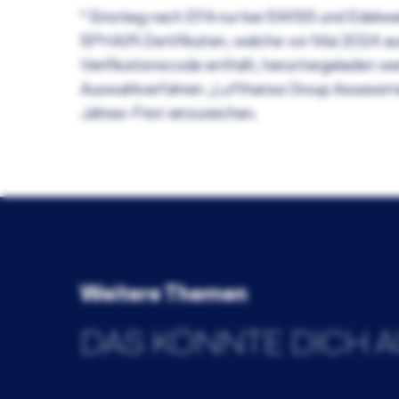
* Einstieg nach EFA nur bei SWISS und Edelwe
SPHAIR-Zertifikaten, welche vor Mai 2024 au
Verifikationscode enthält, heruntergeladen we
Auswahlverfahren „Lufthansa Group Assessment
Jahres-Frist einzureichen.
Weitere Themen
DAS KÖNNTE DICH A