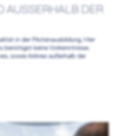
ND AUSSERHALB DER
ität in der Pilotenausbildung. Hier
 Du benötigst keine Vorkenntnisse.
es, sowie Airlines außerhalb der