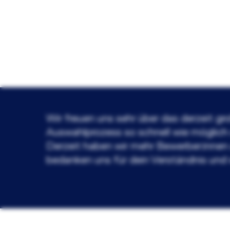
Wir freuen uns sehr über das derzeit gr
Auswahlprozess so schnell wie möglich 
Derzeit haben wir mehr Bewerber:innen
bedanken uns für dein Verständnis und w