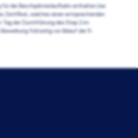
ür die Berufspilotenlaufbahn enthalten; bei
s Zertifikat, welches einen entsprechenden
am Tag der Durchführung des Step 2 im
Bewerbung frühzeitig vor Ablauf der 5-