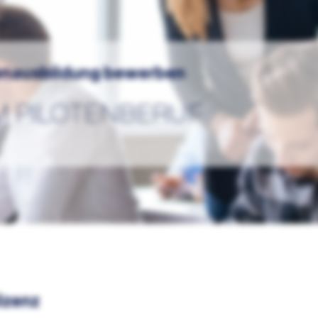
otenausbildung bewerben
M PILOTENBERUF
izenz