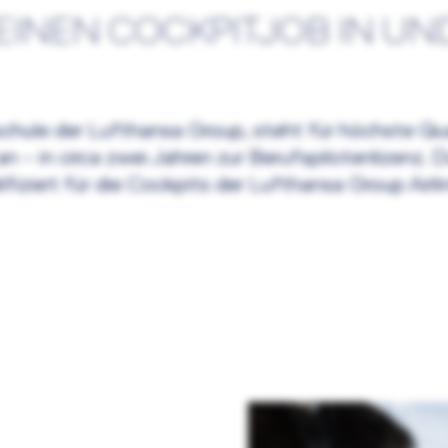
 EINEN COCKPITJOB IN U
hule der Lufthansa Group, steht für höchste Qual
 an – in circa zwei Jahren zur Berufspilotenlizenz.
fiziert für die Cockpits der Lufthansa Group Airlin