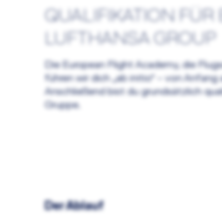
QUALIFIKATION FÜR
LUFTHANSA GROUP
Die European Flight Academy, die Flugsc
führen wir dich „ab initio“ – von Anfang
Anschließend bist du grundsätzlich quali
Gruppe.
Der Ablauf