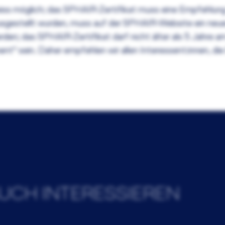
iss möglich; das SPHAIR-Zertifikat muss eine Empfehlung f
sgestellt wurden, muss auf der SPHAIR-Website ein neue
rden; das SPHAIR-Zertifikat darf nicht älter als 5 Jahre 
“ sein. Daher empfehlen wir allen Interessent:innen, die 
UCH INTERESSIEREN