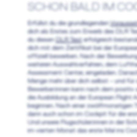
SCHON BALD IM CO
Erfüllst du die grundlegenden
Vorausse
dich als Erstes zum Erwerb des DLR Tes
du diesen
DLR Test
erfolgreich bestand
dich mit dem Zertifikat bei der Europe
offiziell bewerben. Nach der Bewerbun
weiteren Auswahlverfahren, dem Lufth
Assessment Center, eingeladen. Danac
Menge mehr über dich selbst – und für d
Bewerber:innen kann nach dem positiv 
die Ausbildung an der European Flight
beginnen. Nach einer zwölfmonatigen T
dann auch schon im Cockpit für die ers
Und unsere Flugschüler:innen in der Sch
im vierten Monat das erste Mal ins Coc