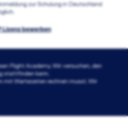
 Anmeldung zur Schulung in Deutschland
glich.
TP Lizenz bewerben
pean Flight Academy. Wir versuchen, den
g stattfinden kann.
n mit Wartezeiten rechnen musst. Wir