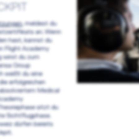
CKPIT
tzungen
, meldest du
tzertifikats an. Wenn
en hast, kannst du
an Flight Academy
g wirst du zum
ansa Group
h weißt du eine
ie erfolgreichen
absolviertem Medical
 Academy
heoriephase sitzt du
te Sichtflugphase.
weiz dürfen bereits
kpit.