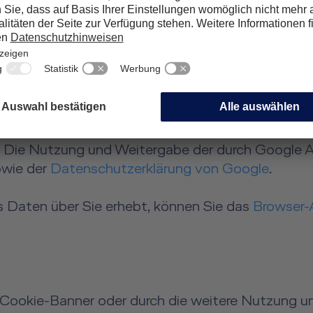
sse, die Ihnen am Tag Ihres Besuchs zugewiesen i
ie durch Google Analytics erhobenen Daten nich
ookie in Ihrem Webbrowser, um Sie bei einem spä
 Die Nutzung und Weitergabe der durch Google A
wie der
Datenschutzerklärung von Google
.
 Daten über Sie erhebt, können Sie das
Browser-
 Cookie-Banner oder durch die weitere Nutzung uns