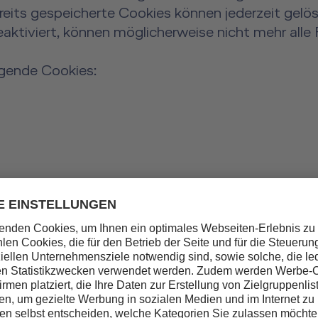
reits gespeicherte Cookies können jederzeit gelö
aktiviert, können möglicherweise nicht mehr alle
lgende Cookies:
en Tracking und (Re-)Marketing Tools:
nalytics/terms/de.html
,
https://policies.google.
n, wie Besucherinnen und Besucher mit unserer W
re Website besuchen, welche Seiten sie aufrufen 
nden diese Informationen, um unsere Website zu 