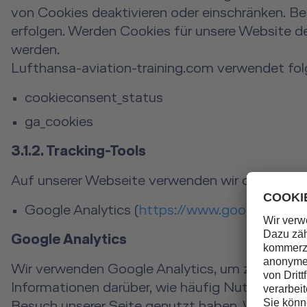
von Cookies deaktivieren oder einschränken. Be
erfolgen. Werden Cookies für unsere Website de
werden.
Lufthansa-aviation-training.com verwendet fo
cookieconsent_status
ga_cookies
3.1.2. Tracking-Tools
Auf unserer Webseite verwenden wir die folgend
Google Analytics (
https://www.google.com/a
Google Analytics
Wir verwenden Google Analytics, um zu verstehe
Informationen darüber, wie häufig Nutzer unse
Besuch unserer Seite genutzt haben. Wir verwe