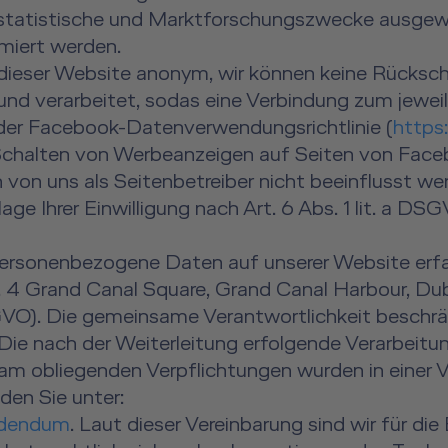
statistische und Marktforschungszwecke ausgew
iert werden.
 dieser Website anonym, wir können keine Rückschl
d verarbeitet, sodas eine Verbindung zum jeweili
der Facebook-Datenverwendungsrichtlinie (
https
chalten von Werbeanzeigen auf Seiten von Face
on uns als Seitenbetreiber nicht beeinflusst we
ge Ihrer Einwilligung nach Art. 6 Abs. 1 lit. a DS
 personenbezogene Daten auf unserer Website erf
, 4 Grand Canal Square, Grand Canal Harbour, Dub
VO). Die gemeinsame Verantwortlichkeit beschränk
e nach der Weiterleitung erfolgende Verarbeitung
 obliegenden Verpflichtungen wurden in einer 
den Sie unter:
ddendum
. Laut dieser Vereinbarung sind wir für d