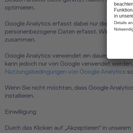
optimieren.
Google Analytics erfasst dabei nur die IP-Adre
personenbezogene Daten erfasst. Wir führen d
zusammen.
Google Analytics verwendet ein dauerhaftes C
kann jedoch nur von Google verwendet werden.
Nutzungsbedingungen von Google Analytics
so
Wenn Sie nicht möchten, dass Google Analytics
installieren.
Einwilligung
Durch das Klicken auf „Akzeptieren“ in unserem