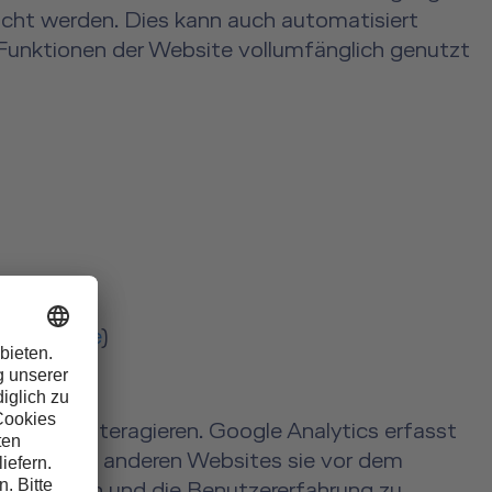
scht werden. Dies kann auch automatisiert
 Funktionen der Website vollumfänglich genutzt
com/?hl=de
)
ebsite interagieren. Google Analytics erfasst
und welche anderen Websites sie vor dem
verbessern und die Benutzererfahrung zu