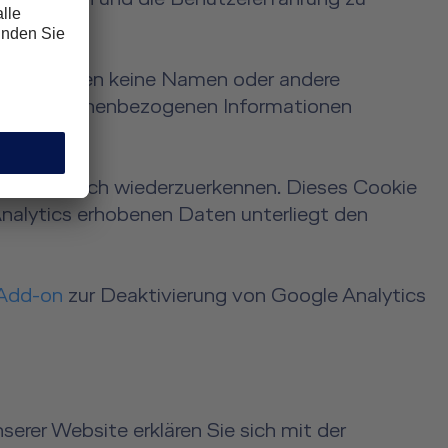
st. Es werden keine Namen oder andere
t mit personenbezogenen Informationen
teren Besuch wiederzuerkennen. Dieses Cookie
nalytics erhobenen Daten unterliegt den
Add-on
zur Deaktivierung von Google Analytics
erer Website erklären Sie sich mit der