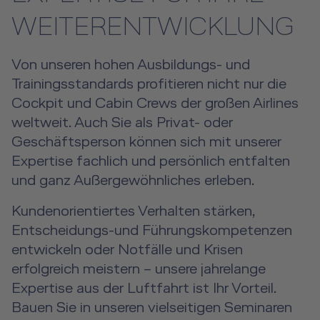
Event Locations
Über uns
WEITERENTWICKLUNG
Future Competence
Workshop Locations
Karriere
Von unseren hohen Ausbildungs- und
A2B Business Training
Trainingsstandards profitieren nicht nur die
Kontakt
Cockpit und Cabin Crews der großen Airlines
DE
|
EN
e-services
weltweit. Auch Sie als Privat- oder
Geschäftsperson können sich mit unserer
Expertise fachlich und persönlich entfalten
und ganz Außergewöhnliches erleben.
Kundenorientiertes Verhalten stärken,
Entscheidungs-und Führungskompetenzen
entwickeln oder Notfälle und Krisen
erfolgreich meistern – unsere jahrelange
Expertise aus der Luftfahrt ist Ihr Vorteil.
Bauen Sie in unseren vielseitigen Seminaren