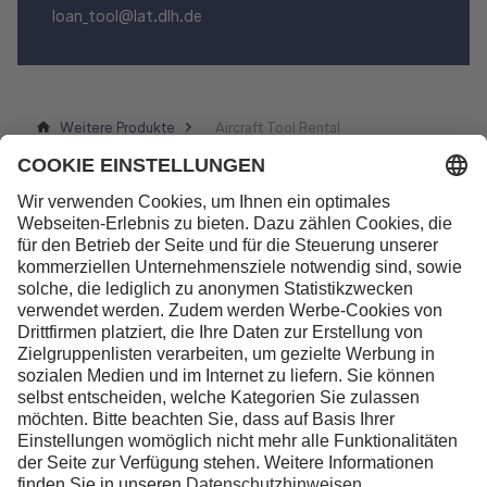
loan_tool@lat.dlh.de
Weitere Produkte
Aircraft Tool Rental
Kontakt
Lufthansa Aviation Training GmbH
LabCampus 48
85356 München-Flughafen
Deutschland
Über uns