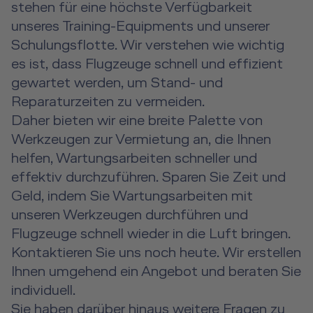
Event Locations
stehen für eine höchste Verfügbarkeit
Über uns
unseres Training-Equipments und unserer
Future Competence
Workshop Locations
Schulungsflotte. Wir verstehen wie wichtig
Karriere
es ist, dass Flugzeuge schnell und effizient
A2B Business Training
gewartet werden, um Stand- und
Kontakt
Reparaturzeiten zu vermeiden.
DE
|
EN
e-services
Daher bieten wir eine breite Palette von
Werkzeugen zur Vermietung an, die Ihnen
helfen, Wartungsarbeiten schneller und
effektiv durchzuführen. Sparen Sie Zeit und
Geld, indem Sie Wartungsarbeiten mit
unseren Werkzeugen durchführen und
Flugzeuge schnell wieder in die Luft bringen.
Kontaktieren Sie uns noch heute. Wir erstellen
Ihnen umgehend ein Angebot und beraten Sie
individuell.
Sie haben darüber hinaus weitere Fragen zu