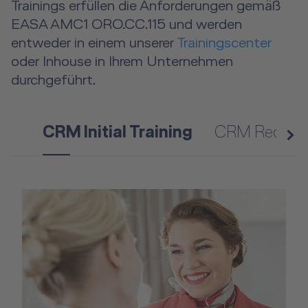
Trainings erfüllen die Anforderungen gemäß
EASA AMC1 ORO.CC.115 und werden
entweder in einem unserer
Trainingscenter
oder Inhouse in Ihrem Unternehmen
durchgeführt.
CRM Initial Training
CRM Recurren
n
e
x
t