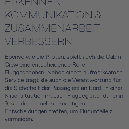
ERKENNEN,
KOMMUNIKATION &
Human Factors Academy
ZUSAMMENARBEIT
Flugangstseminar
VERBESSERN
Für Geschäfts- & Privatkunden
Ebenso wie die Piloten, spielt auch die Cabin
Für Geschäfts- & Privatkunden Übersicht
Aircraft Tool Rental
Crew eine entscheidende Rolle im
Simulatorflüge
Fluggeschehen. Neben einem aufmerksamen
Doctor on Board
Service trägt sie auch die Verantwortung für
Event Locations
die Sicherheit der Passagiere an Bord. In einer
Krisensituation müssen Flugbegleiter daher in
Workshop Locations
Sekundenschnelle die richtigen
Entscheidungen treffen, um Flugunfälle zu
A2B Business Training
vermeiden.