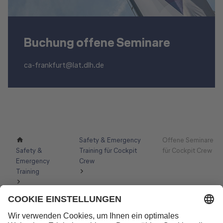
Buchung offene Seminare
ca-frankfurt@lat.dlh.de
Safety & Emergency
Offene Seminare
Safety &
Training für Cockpit
für Cockpit Crew
Emergency
Crew
Training