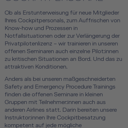
Aviation
Privatpersonen
DE
|
EN
e-services
Virtual Reality Hub
Ob als Erstunterweisung für neue Mitglieder
Aviation Training Consulting
Ihres Cockpitpersonals, zum Auffrischen von
Know-how und Prozessen in
Human Factors Academy
Notfallsituationen oder zur Verlängerung der
Privatpilotenlizenz – wir trainieren in unseren
Flugangstseminar
offenen Seminaren auch einzelne Pilot:innen
zu kritischen Situationen an Bord. Und das zu
Für Geschäfts- & Privatkunden
attraktiven Konditionen.
Für Geschäfts- & Privatkunden Übersicht
Aircraft Tool Rental
Anders als bei unseren maßgeschneiderten
Safety and Emergency Procedure Trainings
Simulatorflüge
Doctor on Board
finden die offenen Seminare in kleinen
Gruppen mit Teilnehmer:innen auch aus
Event Locations
anderen Airlines statt. Darin bereiten unsere
Workshop Locations
Instruktor:innen Ihre Cockpitbesatzung
kompetent auf jede mögliche