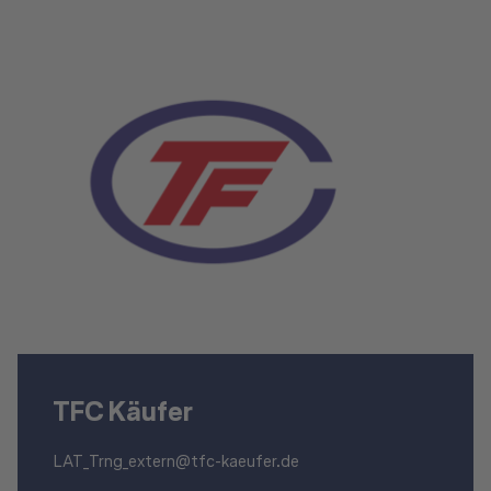
TFC Käufer
LAT_Trng_extern@tfc-kaeufer.de