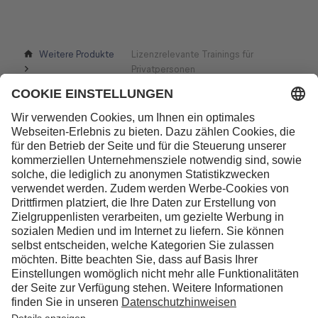
Weitere Produkte
Lizenzrelevante Trainings für
Privatpersonen
Kontakt
Lufthansa Aviation Training GmbH
LabCampus 48
85356 München-Flughafen
Deutschland
Über uns