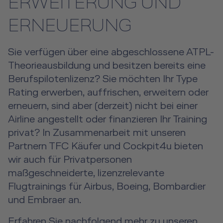
ERWEITERUNG UND
Event Locations
Über uns
ERNEUERUNG
Future Competence
Workshop Locations
Karriere
A2B Business Training
Sie verfügen über eine abgeschlossene ATPL-
Kontakt
Theorieausbildung und besitzen bereits eine
Berufspilotenlizenz? Sie möchten Ihr Type
DE
|
EN
e-services
Rating erwerben, auffrischen, erweitern oder
erneuern, sind aber (derzeit) nicht bei einer
Airline angestellt oder finanzieren Ihr Training
privat? In Zusammenarbeit mit unseren
Partnern TFC Käufer und Cockpit4u bieten
wir auch für Privatpersonen
maßgeschneiderte, lizenzrelevante
Flugtrainings für Airbus, Boeing, Bombardier
und Embraer an.
Erfahren Sie nachfolgend mehr zu unseren