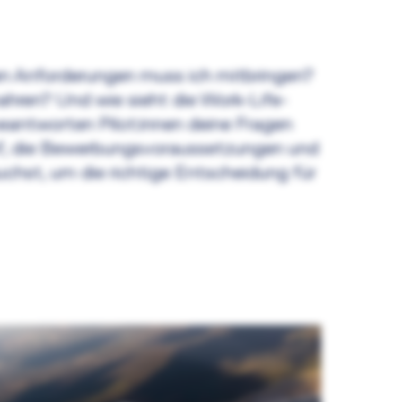
chen Anforderungen muss ich mitbringen?
ahren? Und wie sieht die Work-Life-
beantworten Pilot:innen deine Fragen
eruf, die Bewerbungsvoraussetzungen und
auchst, um die richtige Entscheidung für