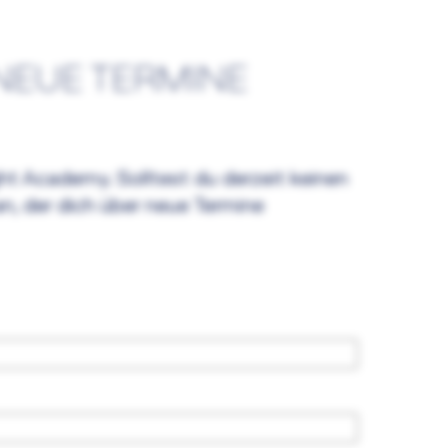
NEUE TERMINE
ght Academy. Solltest du derzeit keinen
an, der dich über neue Termine