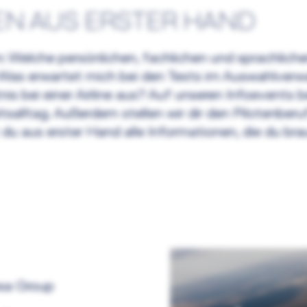
EN AUS ERSTER HAND
gen: Welche persönlichen, fachlichen und sprachli
 Was erwartet mich bei den Tests im Auswahlverw
is bei einer Airline aus? Auf unseren Infoevents 
itsalltag. Außerdem stellen wir dir den Pilotenb
t du aus erster Hand alle Informationen, die du br
ansa Group