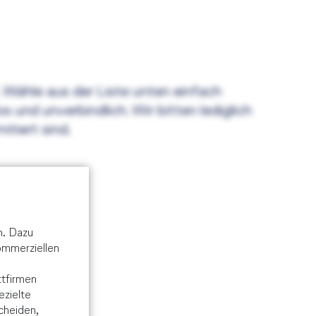
. Wähle aus der Liste unten einfach
und unverbindlich. Wir bitten lediglich
tiert sind.
n. Dazu
kommerziellen
tfirmen
ezielte
cheiden,