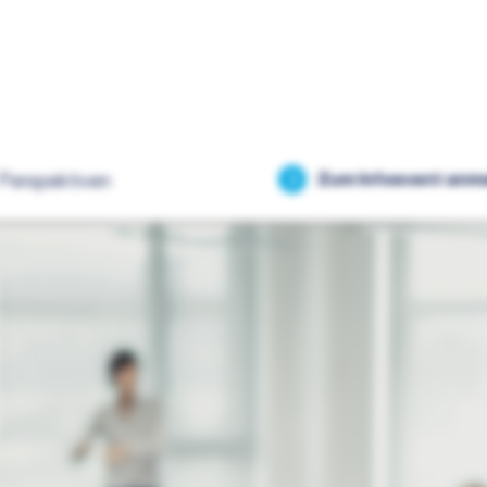
Perspektiven
Zum Infoevent anm