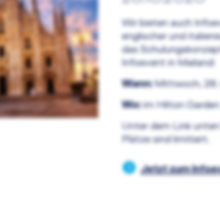
Wir bieten auch Infoev
englischer und italien
das Schulungskonzept
Infoevent in Mailand:
Wann:
Mittwoch, 28. 
Wo:
im Hilton Garden
Unter dem Link unten 
Plätze sind limitiert.
Jetzt zum Infoe