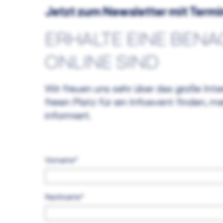
Jetzt zum Newsletter mit Term
ERHALTE EINE BEN
ONLINE SIND
Wir freuen uns sehr über das große Inte
freien Platz für ein Infoevent finden, 
informiert.
Vorname
*
Nachname
*