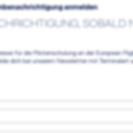
inbenachrichtigung anmelden
ACHRICHTIGUNG, SOBALD 
resse für die Pilotenschulung an der European Fli
melde dich bei unserem Newsletter mit Terminalert 