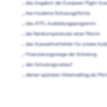
… das Angebot der European Flight A
… ihre moderne Schulungsflotte
… das ATPL Ausbildungsprogramm
… die Kernkompetenzen einer Pilot:in
… das Auswahlverfahren für unsere Au
… Finanzierungswege der Schulung
… den Schulungsverlauf
… deinen späteren Arbeitsalltag als Pilot