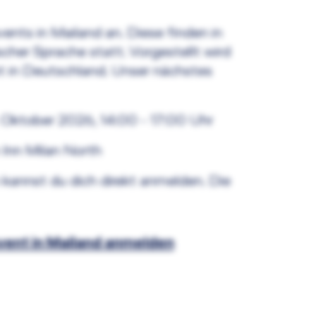
ents in Mailand an. Diese finden in
ischer Sprache statt. Vorgestellt wird
 in Deutschland. Unser nächstes
Oktober 2026, 14:00 - 17:00 Uhr
 Inn Milan North
kannst du dich direkt anmelden. Die
vent in Mailand anmelden