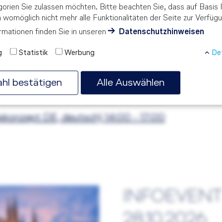
orien Sie zulassen möchten. Bitte beachten Sie, dass auf Basis I
n womöglich nicht mehr alle Funktionalitäten der Seite zur Verfüg
skonzept DE, deutsch) 14:00 - 17:00
rmationen finden Sie in unseren
Datenschutzhinweisen
skonzept CH, deutsch) 17:00 - 19:30
g
Statistik
Werbung
Det
skonzept DE, deutsch) 14:00 - 17:00
hl bestätigen
Alle Auswählen
skonzept CH, deutsch) 17:00 - 19:30
skonzept DE, deutsch) 14:00 - 17:00
INFOEVENT
28.10.2026