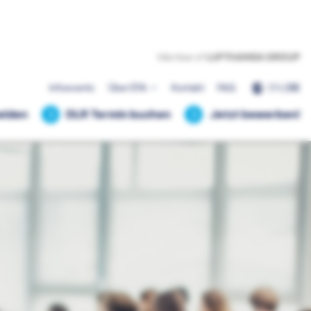
EN
|
DE
Infoevents
Über EFA
Kontakt
FAQ
elden
DLR Termin buchen
Jetzt bewerben!