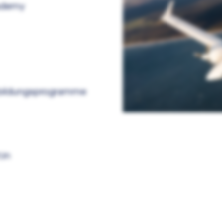
cademy
sbildungsprogramme
:in