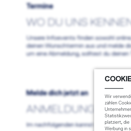
Termine
WO DU UNS KENNE
Unsere Infoevents finden sowohl online
deinen Wunschtermin aus und melde dich
um eine Abmeldung, solltest du deinen T
COOKIE
Melde dich jetzt an
Wir verwende
zählen Cooki
ANMELDUNG ZUM I
Unternehmens
Statistikzw
platziert, di
Im nachfolgenden kannst du dich für ei
Werbung in s