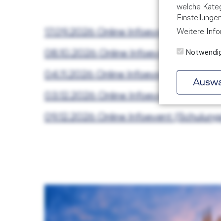
welche Kateg
Einstellunge
17.09.2026 Online Infoevent (Schulung
Weitere Info
08.10.2026 Online Infoevent (Schulung
Notwendi
04.11.2026 Online Infoevent (Schulung
Auswa
03.12.2026 Online Infoevent (Schulung
09.12.2026 Online Infoevent (Schulung