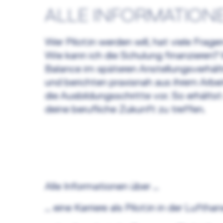
ALLE INFORMATION
Wer Pilot:in werden will, hat viele Fra
Wie kann ich die Schulung finanzieren?
Balance im späteren Anstellungsverhältn
und berichten praxisnah aus ihrem Arbe
die Ausbildungsschritte vor. So erhälts
deine berufliche Zukunft zu treffen.
Alle Informationen über …
… eine Karriere als Pilot:in in der Lufth