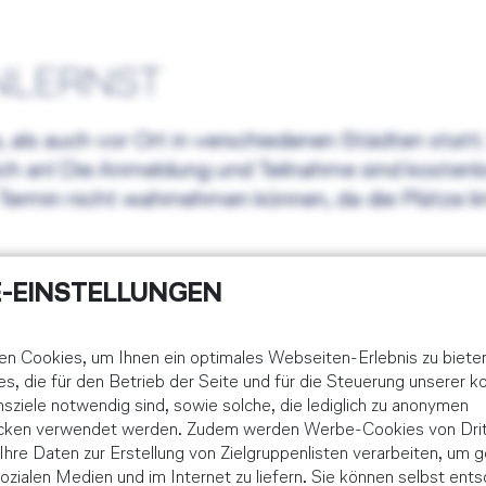
NLERNST
, als auch vor Ort in verschiedenen Städten statt
 an! Die Anmeldung und Teilnahme sind kostenlos 
ermin nicht wahrnehmen können, da die Plätze limi
-EINSTELLUNGEN
n Cookies, um Ihnen ein optimales Webseiten-Erlebnis zu biete
es, die für den Betrieb der Seite und für die Steuerung unserer 
NFOEVENT
ziele notwendig sind, sowie solche, die lediglich zu anonymen
ecken verwendet werden. Zudem werden Werbe-Cookies von Drit
e Ihre Daten zur Erstellung von Zielgruppenlisten verarbeiten, um g
nes unserer Infoevents anmelden:
ozialen Medien und im Internet zu liefern. Sie können selbst ents