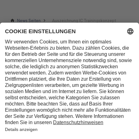
News Seiten
Auszeichnung IC Trainingskonzept
Kontakt
Lufthansa Aviation Training GmbH
LabCampus 48
85356 München-Flughafen
Deutschland
Über uns
Unternehmen
Service