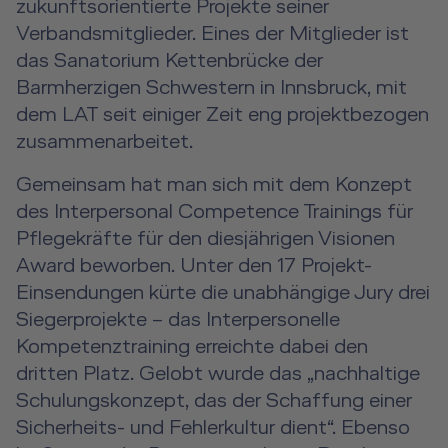
zukunftsorientierte Projekte seiner
Event Locations
Verbandsmitglieder. Eines der Mitglieder ist
Workshop Locations
das Sanatorium Kettenbrücke der
Barmherzigen Schwestern in Innsbruck, mit
A2B Business Training
dem LAT seit einiger Zeit eng projektbezogen
zusammenarbeitet.
Gemeinsam hat man sich mit dem Konzept
des Interpersonal Competence Trainings für
Pflegekräfte für den diesjährigen Visionen
Award beworben. Unter den 17 Projekt-
Einsendungen kürte die unabhängige Jury drei
Siegerprojekte – das Interpersonelle
Kompetenztraining erreichte dabei den
dritten Platz. Gelobt wurde das „nachhaltige
Schulungskonzept, das der Schaffung einer
Sicherheits- und Fehlerkultur dient“. Ebenso