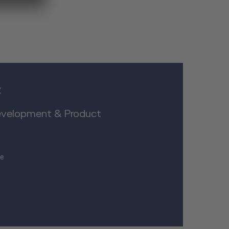
t
evelopment & Product
de