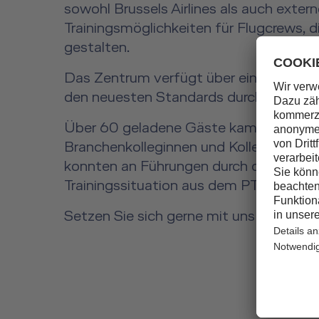
sowohl Brussels Airlines als auch exte
Trainingsmöglichkeiten für Flugcrews, 
gestalten.
Das Zentrum verfügt über eine Vielzahl
den neuesten Standards durchgeführt 
Über 60 geladene Gäste kamen zur feie
Branchenkolleginnen und Kollegen bei 
konnten an Führungen durch die neuen 
Trainingssituation aus dem PT-Training 
Setzen Sie sich gerne mit uns in Verbi