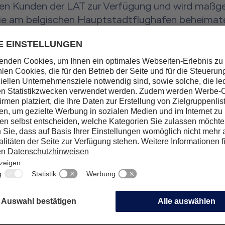
rnen Kunden der LAT zur Verfügung und wird maßge
die am belgischen Hauptstadtflughafen beheimatet
 an hochmoderne Trainingsattrappen, auf denen d
werden kann.
rlichen Eröffnung, um die modernen Trainingsräum
einem belgischen Mittagessen und kühlen Getränk
Räumlichkeiten teilnehmen und im XR-Buzz mittel
ausprobieren.
ndung für weitere Details und Buchungsmöglichkei