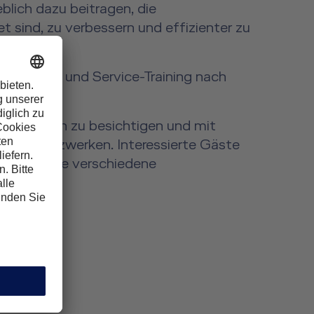
blich dazu beitragen, die
 sind, zu verbessern und effizienter zu
as Safety und Service-Training nach
lichkeiten zu besichtigen und mit
en zu netzwerken. Interessierte Gäste
s VR-Brille verschiedene
ten!