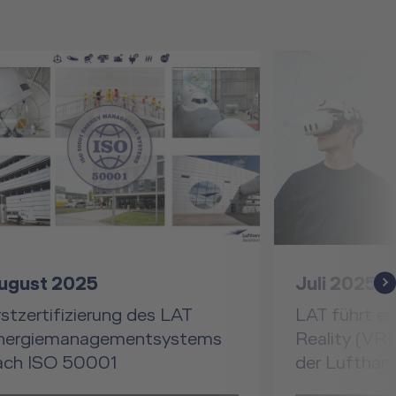
ugust 2025
Juli 2025
ne
rstzertifizierung des LAT
LAT führt erf
nergiemanagementsystems
Reality (VR) 
ach ISO 50001
der Lufthan