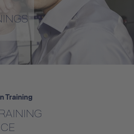
NINGS
n Training
RAINING
CE